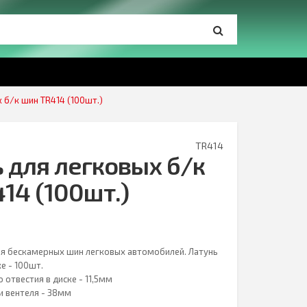
 б/к шин TR414 (100шт.)
TR414
 для легковых б/к
14 (100шт.)
ля бескамерных шин легковых автомобилей. Латунь
е - 100шт.
отвестия в диске - 11,5мм
и вентеля - 38мм